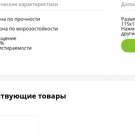
ческие характеристики
Допо
она по прочности
Разме
115х1
она по морозостойкости
Нажми
други
ощение
6%
истираемости
ствующие товары