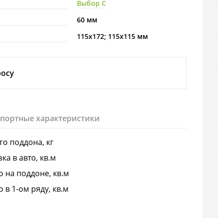
Выбор С
60 мм
115х172; 115х115 мм
росу
спортные характеристики
-го поддона, кг
ка в авто, кв.м
о на поддоне, кв.м
о в 1-ом ряду, кв.м