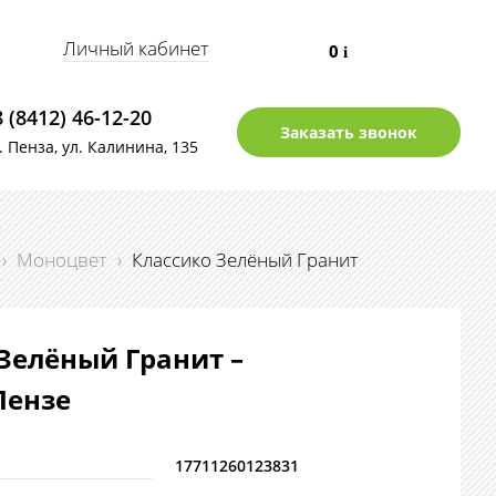
Личный кабинет
0
i
8 (8412) 46-12-20
Заказать звонок
г. Пенза, ул. Калинина, 135
›
Моноцвет
›
Классико Зелёный Гранит
Зелёный Гранит –
Пензе
17711260123831