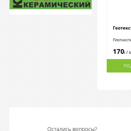
Геотек
Плотност
170
/ 
i
ПО
Остались вопросы?