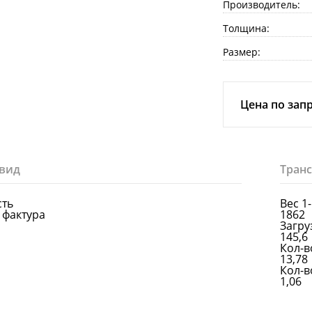
Производитель:
Толщина:
Размер:
Цена по зап
вид
Тран
сть
Вес 1
 фактура
1862
Загруз
145,6
Кол-в
13,78
Кол-в
1,06