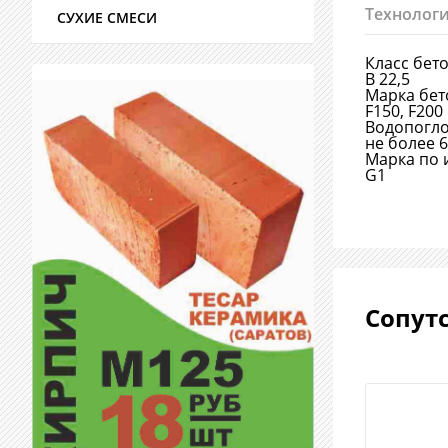
Технологи
СУХИЕ СМЕСИ
Класс бет
В 22,5
Марка бет
F150, F200
Водопогл
не более 
Марка по 
G1
Сопут