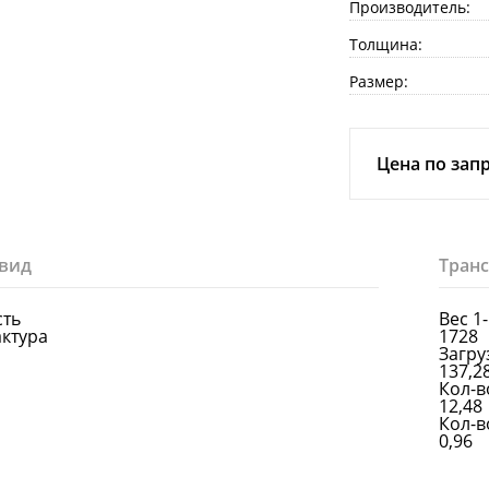
Производитель:
Толщина:
Размер:
Цена по зап
вид
Тран
сть
Вес 1
актура
1728
Загруз
137,2
Кол-в
12,48
Кол-в
0,96