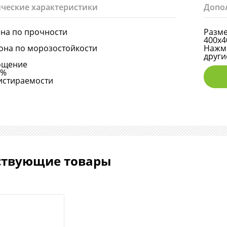
ческие характеристики
Допо
она по прочности
Разме
400х4
она по морозостойкости
Нажми
други
ощение
6%
истираемости
ствующие товары