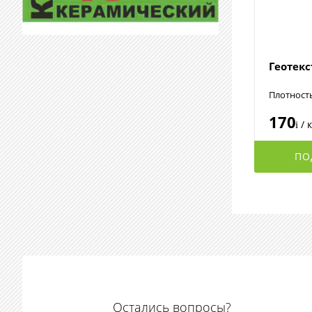
Геотек
Плотност
170
/ 
i
ПО
Остались вопросы?