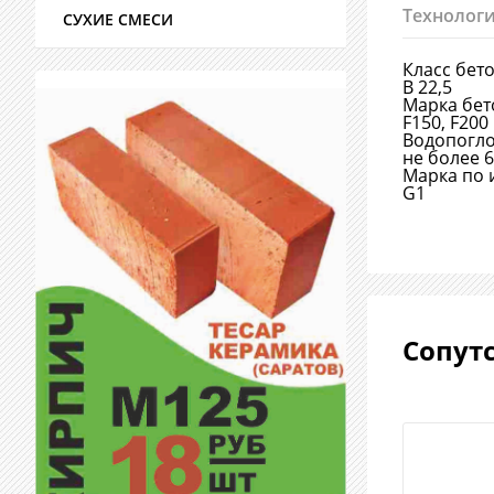
Технологи
СУХИЕ СМЕСИ
Класс бет
В 22,5
Марка бет
F150, F200
Водопогл
не более 
Марка по 
G1
Сопут