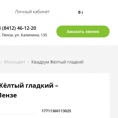
Личный кабинет
0
i
8 (8412) 46-12-20
Заказать звонок
г. Пенза, ул. Калинина, 135
›
Моноцвет
›
Квадрум Жёлтый гладкий
Жёлтый гладкий –
Пензе
17711360113025