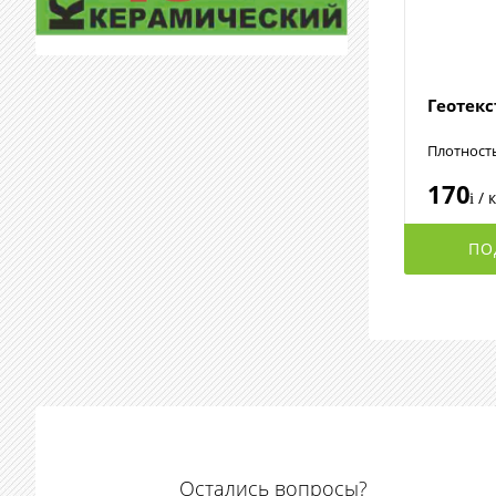
Геотек
Плотност
170
/ 
i
ПО
Остались вопросы?