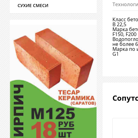
Технологи
СУХИЕ СМЕСИ
Класс бет
В 22,5
Марка бет
F150, F200
Водопогл
не более 
Марка по 
G1
Сопут