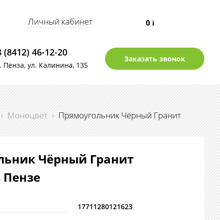
Личный кабинет
0
i
8 (8412) 46-12-20
Заказать звонок
г. Пенза, ул. Калинина, 135
›
Моноцвет
›
Прямоугольник Чёрный Гранит
льник Чёрный Гранит
в Пензе
17711280121623