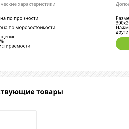
ческие характеристики
Допо
она по прочности
Разме
300х2
она по морозостойкости
Нажми
други
ощение
6%
истираемости
ствующие товары