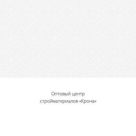
Оптовый центр
стройматериалов «Крона»
© 2010 — 2026 г.
г. Пенза, ул. Калинина, 135
«Фабрика игрушек», вход с правого торца