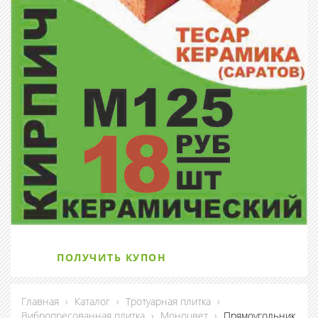
ПОЛУЧИТЬ КУПОН
Главная
›
Каталог
›
Тротуарная плитка
›
Вибропресованная плитка
›
Моноцвет
›
Прямоугольник