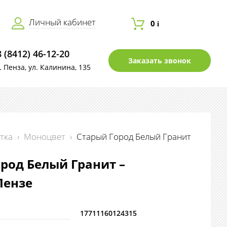
Личный кабинет
0
i
8 (8412) 46-12-20
Заказать звонок
г. Пенза, ул. Калинина, 135
тка
›
Моноцвет
›
Старый Город Белый Гранит
род Белый Гранит –
Пензе
17711160124315