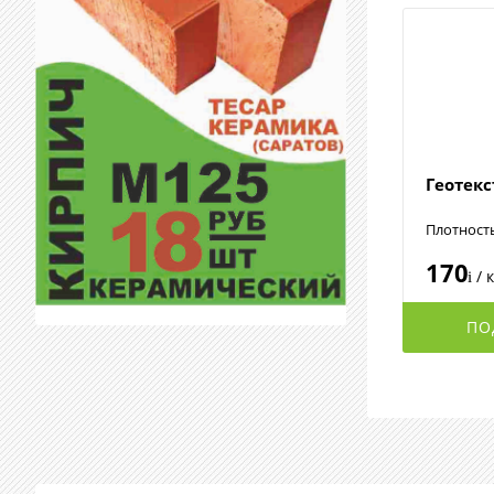
Геотек
Плотност
170
/ 
i
ПО