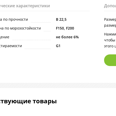
ческие характеристики
Допо
на по прочности
В 22,5
Размер
разме
на по морозостойкости
F150, F200
Нажми
щение
не более 6%
чтобы
стираемости
G1
этого 
ствующие товары