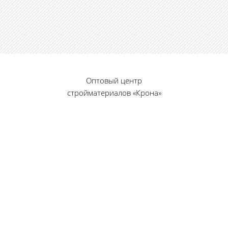
Оптовый центр
стройматериалов «Крона»
© 2010 — 2026 г.
г. Пенза, ул. Калинина, 135
«Фабрика игрушек», вход с правого торца
8 (8412) 46-12-20
461220@list.ru
Принимаем платежи
банковскими картами