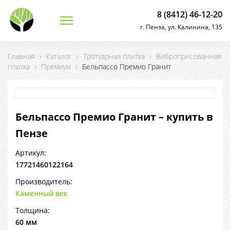
8 (8412) 46-12-20
г. Пенза, ул. Калинина, 135
Главная
›
Каталог
›
Тротуарная плитка
›
Вибропресованная
плитка
›
Премиум
›
Бельпассо Премио Гранит
Бельпассо Премио Гранит – купить в
Пензе
Артикул:
17721460122164
Производитель:
Каменный век
Толщина:
60 мм