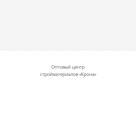
Оптовый центр
стройматериалов «Крона»
© 2010 — 2026 г.
г. Пенза, ул. Калинина, 135
«Фабрика игрушек», вход с правого торца
8 (8412) 46-12-20
461220@list.ru