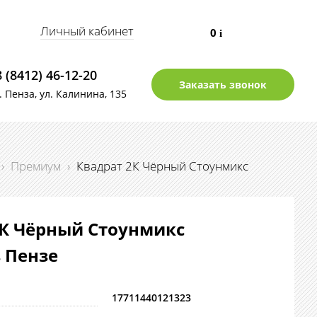
Личный кабинет
0
i
8 (8412) 46-12-20
Заказать звонок
г. Пенза, ул. Калинина, 135
›
Премиум
›
Квадрат 2К Чёрный Стоунмикс
2К Чёрный Стоунмикс
в Пензе
17711440121323