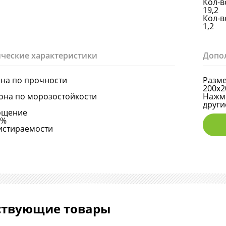
Кол-в
19,2
Кол-в
1,2
ческие характеристики
Допо
она по прочности
Разме
200х2
она по морозостойкости
Нажми
други
ощение
6%
истираемости
ствующие товары