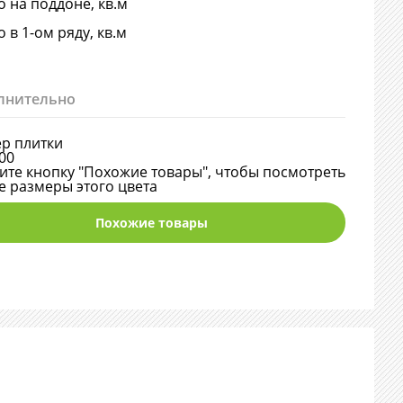
о на поддоне, кв.м
о в 1-ом ряду, кв.м
лнительно
р плитки
00
те кнопку "Похожие товары", чтобы посмотреть
е размеры этого цвета
Похожие товары