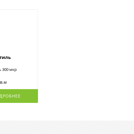
стиль
ь 300 мкр
кв.м
ДРОБНЕЕ