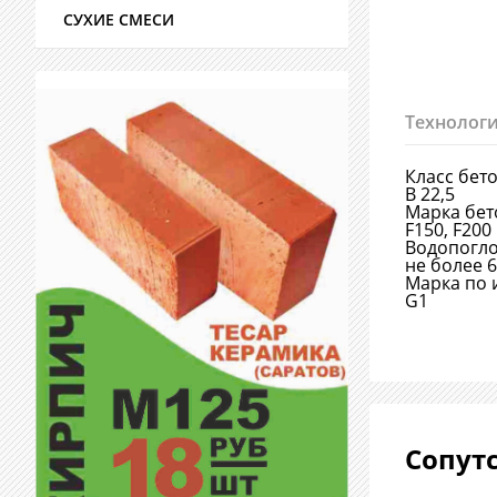
СУХИЕ СМЕСИ
Технологи
Класс бет
В 22,5
Марка бет
F150, F200
Водопогл
не более 
Марка по 
G1
Сопут