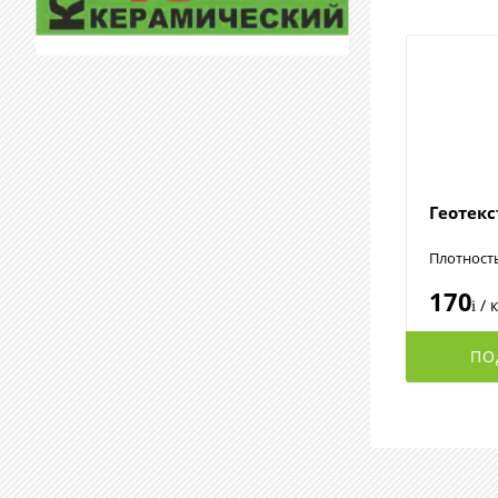
Геотек
Плотност
170
/ 
i
ПО