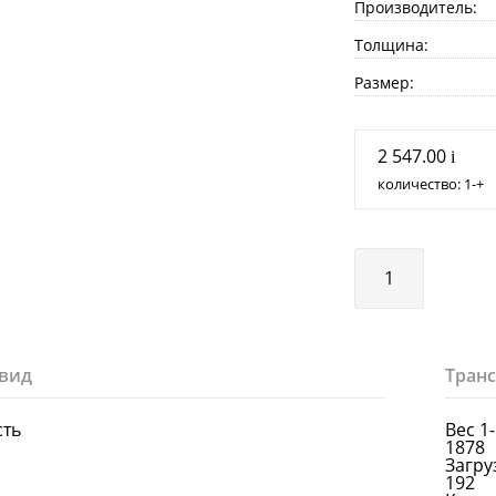
Производитель:
Толщина:
Размер:
2 547.00
i
количество:
1
+
вид
Тран
сть
Вес 1
1878
Загруз
192