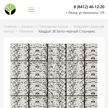
8 (8412) 46-12-20
г. Пенза, ул. Калинина, 135
Главная
›
Каталог
›
Тротуарная плитка
›
Вибропресованная
плитка
›
Премиум
›
Квадрат 3К Бело-чёрный Стоунмикс