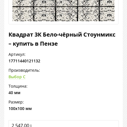
Квадрат 3К Бело-чёрный Стоунмикс
– купить в Пензе
Артикул:
17711440121132
Производитель:
Выбор С
Толщина:
40 мм
Размер:
100х100 мм
2 547.00
i