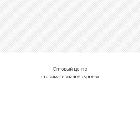
Оптовый центр
стройматериалов «Крона»
© 2010 — 2026 г.
г. Пенза, ул. Калинина, 135
«Фабрика игрушек», вход с правого торца
8 (8412) 46-12-20
461220@list.ru