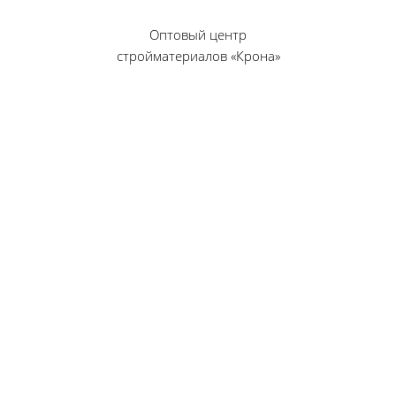
Оптовый центр
стройматериалов «Крона»
© 2010 — 2026 г.
г. Пенза, ул. Калинина, 135
«Фабрика игрушек», вход с правого торца
8 (8412) 46-12-20
461220@list.ru
Принимаем платежи
банковскими картами
Режим работы:
Будние дни: 09:00 — 17:00
Суббота: 09:00 — 13:00