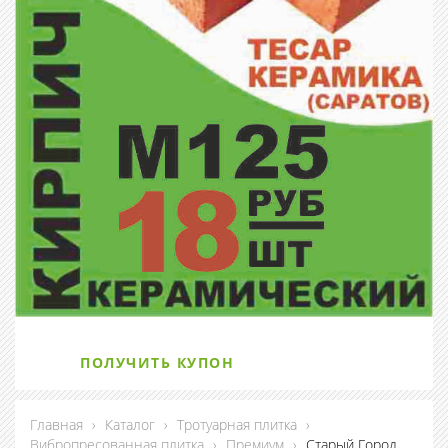
ПОЛУЧИТЬ КУПОН
Главная
›
Каталог
›
Тротуарная плитка
›
Вибропресованная плитка
›
Премиум
›
Старый Город