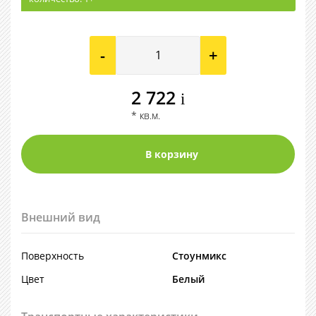
-
+
2 722
i
* кв.м.
Внешний вид
Поверхность
Стоунмикс
Цвет
Белый