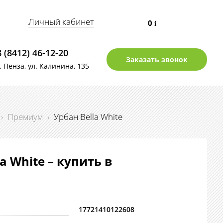
Личный кабинет
0
i
8 (8412) 46-12-20
Заказать звонок
г. Пенза, ул. Калинина, 135
›
Премиум
›
Урбан Bella White
a White – купить в
17721410122608