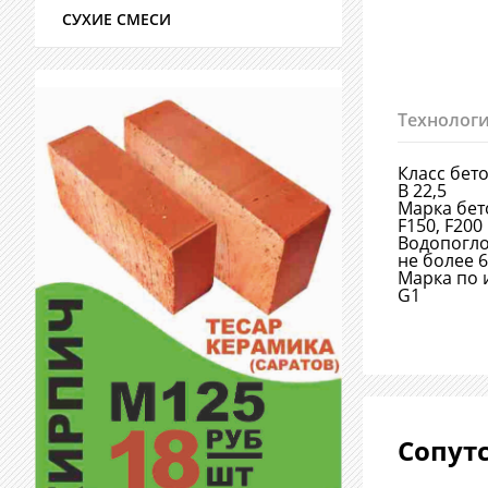
СУХИЕ СМЕСИ
Технологи
Класс бет
В 22,5
Марка бет
F150, F200
Водопогл
не более 
Марка по 
G1
Сопут