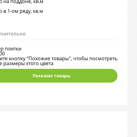
о на поддоне, кв.м
о в 1-ом ряду, кв.м
лнительно
р плитки
00
те кнопку "Похожие товары", чтобы посмотреть
е размеры этого цвета
Похожие товары