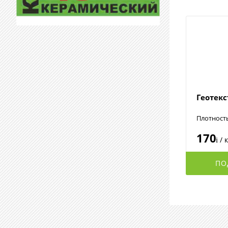
Геотек
Плотност
170
/ 
i
ПО