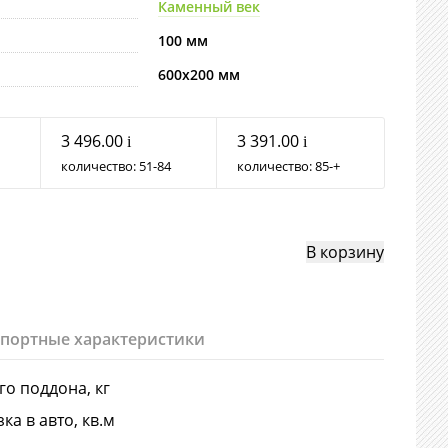
Каменный век
100 мм
600х200 мм
3 496.00
3 391.00
i
i
количество:
51
84
количество:
85
+
спортные характеристики
-го поддона, кг
ка в авто, кв.м