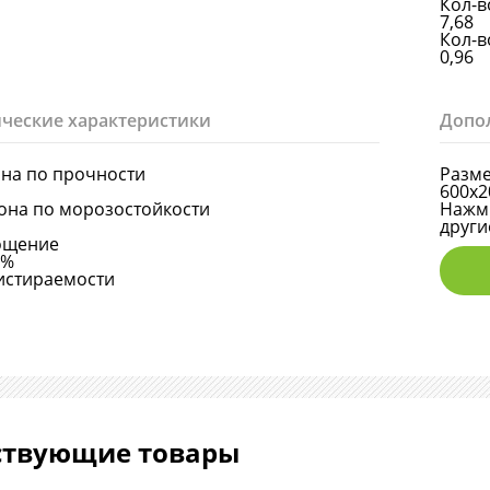
Кол-в
7,68
Кол-в
0,96
ческие характеристики
Допо
она по прочности
Разме
600х2
она по морозостойкости
Нажми
други
ощение
6%
истираемости
ствующие товары