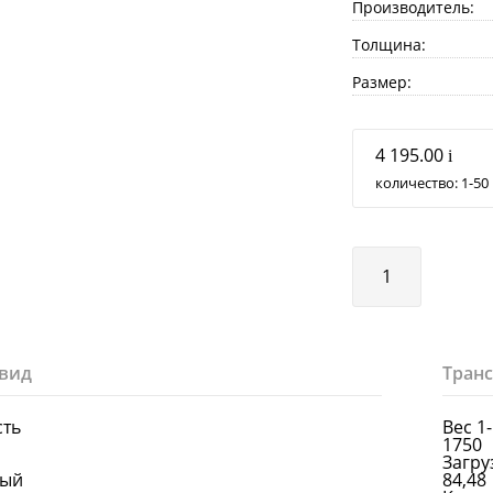
Производитель:
Толщина:
Размер:
4 195.00
i
количество:
1
50
вид
Тран
сть
Вес 1
1750
Загруз
лый
84,48