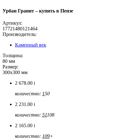
Урбан Гранит – купить в Пензе
Артикул:
17721480121464
Производитель:
Каменный век
Толщина:
80 мм
Размер:
300х300 мм
2 678.00
i
количество:
1
50
2 231.00
i
количество:
51
108
2 165.00
i
количество:
109
+