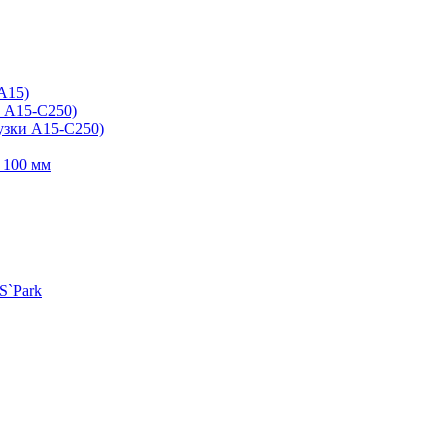
А15)
и А15-С250)
узки А15-С250)
 100 мм
S`Park