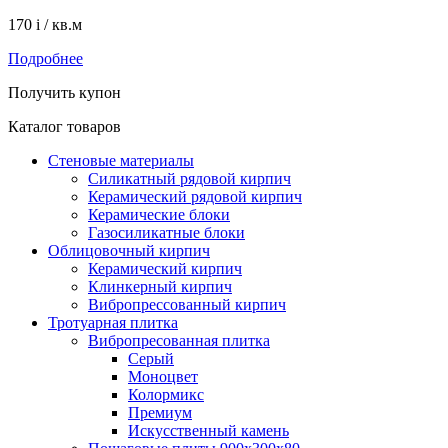
170
i
/ кв.м
Подробнее
Получить купон
Каталог товаров
Стеновые материалы
Силикатный рядовой кирпич
Керамический рядовой кирпич
Керамические блоки
Газосиликатные блоки
Облицовочный кирпич
Керамический кирпич
Клинкерный кирпич
Вибропрессованный кирпич
Тротуарная плитка
Вибропресованная плитка
Серый
Моноцвет
Колормикс
Премиум
Искусственный камень