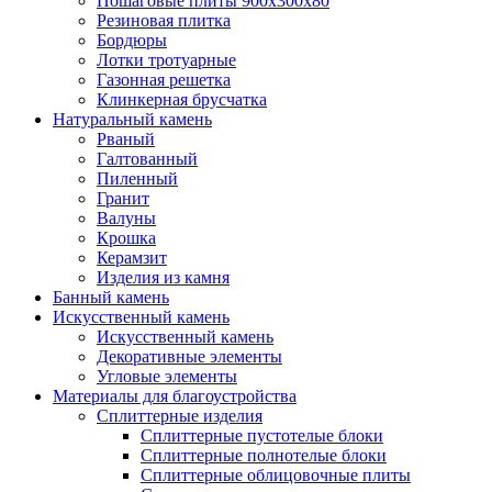
Пошаговые плиты 900х300х80
Резиновая плитка
Бордюры
Лотки тротуарные
Газонная решетка
Клинкерная брусчатка
Натуральный камень
Рваный
Галтованный
Пиленный
Гранит
Валуны
Крошка
Керамзит
Изделия из камня
Банный камень
Искусственный камень
Искусственный камень
Декоративные элементы
Угловые элементы
Материалы для благоустройства
Сплиттерные изделия
Сплиттерные пустотелые блоки
Сплиттерные полнотелые блоки
Сплиттерные облицовочные плиты