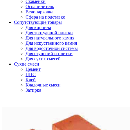
Скамейки
Ограничитель
Велопарковка
Сфера на подставке
Сопутствующие товары
Для кирпича
Для тротуарной плитки
Для натурального камня
Для искуственного камня
Для водосточной системы
Для ступений и плитки
Для сухих смесей
Сухие смеси
Цемент
ЦПС
Клей
Кладочные смеси
Затирка