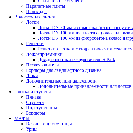
Сплиттерные ступени
Парапетные плиты
Палисады
Водосточная система
Лотки
Лотки DN 70 мм из пластика (класс нагрузки 
Лотки DN 100 мм из пластика (класс нагрузк
Лотки DN 100 мм из фибробетона (класс нагр
Решётки
Решетки к лоткам с гидравлическим сечением
Дождеприемники
Дождесборник-пескоуловитель S`Park
Пескоуловители
Бордюры для ландшафтного дизайна
Люки
Дополнительные принадлежности
Дополнительные принадлежности для лотков 
Плитка и ступени
Плитка
Ступени
Подступенники
Бордюры
МАФЫ
Вазоны и цветочницы
Урны