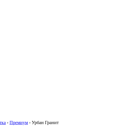
тка
›
Премиум
›
Урбан Гранит