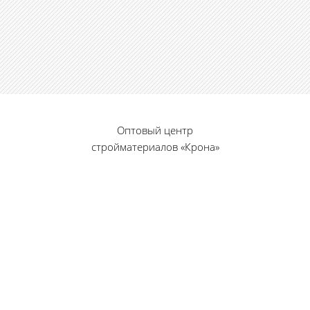
Оптовый центр
стройматериалов «Крона»
© 2010 — 2026 г.
г. Пенза, ул. Калинина, 135
«Фабрика игрушек», вход с правого торца
8 (8412) 46-12-20
461220@list.ru