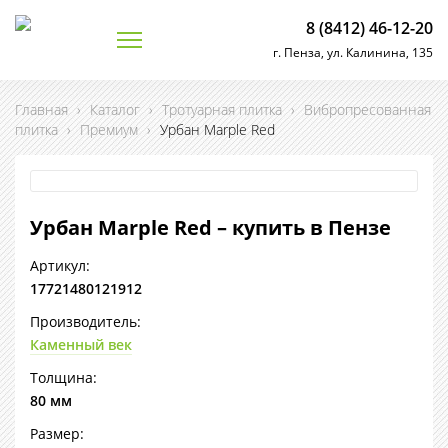
8 (8412) 46-12-20
г. Пенза, ул. Калинина, 135
Главная
›
Каталог
›
Тротуарная плитка
›
Вибропресованная
плитка
›
Премиум
›
Урбан Marple Red
Урбан Marple Red – купить в Пензе
Артикул:
17721480121912
Производитель:
Каменный век
Толщина:
80 мм
Размер: