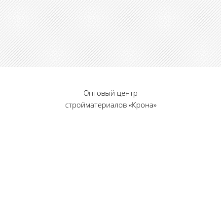
Оптовый центр
стройматериалов «Крона»
© 2010 — 2026 г.
г. Пенза, ул. Калинина, 135
«Фабрика игрушек», вход с правого торца
8 (8412) 46-12-20
461220@list.ru