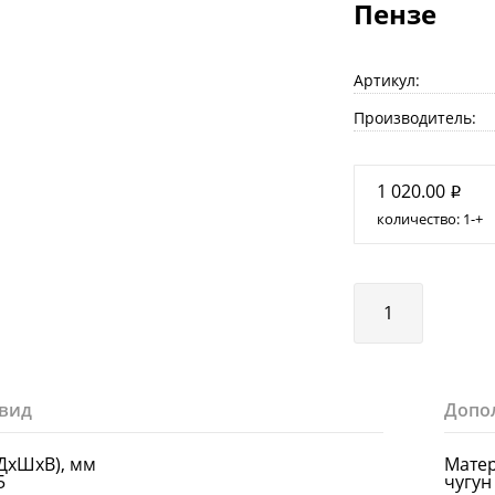
Пензе
Артикул:
Производитель:
1 020.00
i
количество:
1
+
вид
Допо
ДхШхВ), мм
Мате
5
чугун