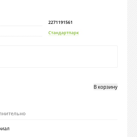
2271191561
Стандартпарк
лнительно
риал