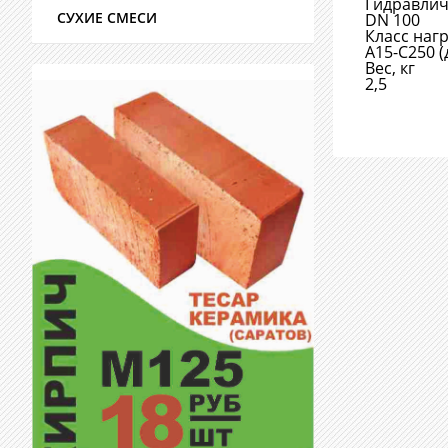
Гидравлич
СУХИЕ СМЕСИ
DN 100
Класс наг
А15-С250 (
Вес, кг
2,5