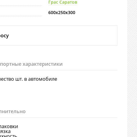
Грас Саратов
600х250х300
росу
спортные характеристики
ество шт. в автомобиле
лнительно
паковки
язка
рхность