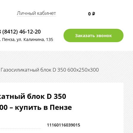
Личный кабинет
0
i
8 (8412) 46-12-20
Заказать звонок
г. Пенза, ул. Калинина, 135
Газосиликатный блок D 350 600х250х300
атный блок D 350
00 – купить в Пензе
11160116039015