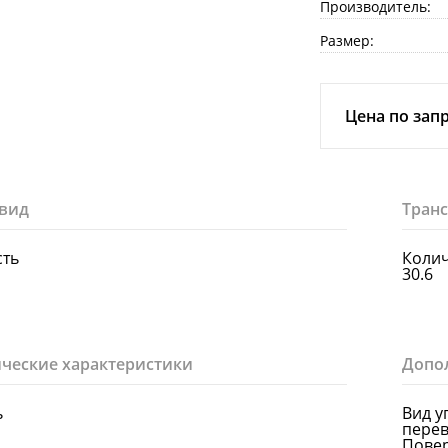
Производитель:
Размер:
Цена по зап
вид
Тран
сть
Колич
30.6
ческие характеристики
Допо
ь
Вид у
перев
Пове