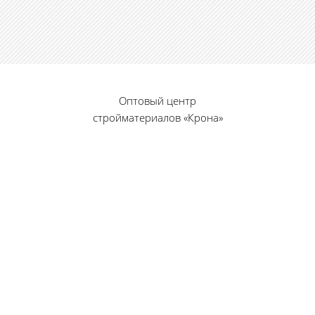
Оптовый центр
стройматериалов «Крона»
© 2010 — 2026 г.
г. Пенза, ул. Калинина, 135
«Фабрика игрушек», вход с правого торца
8 (8412) 46-12-20
461220@list.ru
Принимаем платежи
банковскими картами