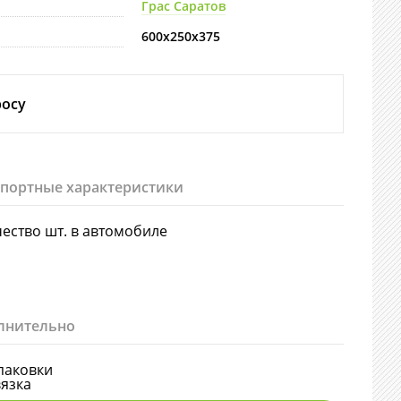
Грас Саратов
600х250х375
росу
спортные характеристики
ество шт. в автомобиле
лнительно
паковки
язка