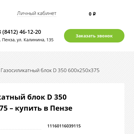
Личный кабинет
0
i
8 (8412) 46-12-20
Заказать звонок
г. Пенза, ул. Калинина, 135
Газосиликатный блок D 350 600х250х375
атный блок D 350
75 – купить в Пензе
11160116039115