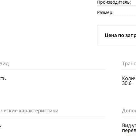
Производитель:
Размер:
Цена по зап
вид
Тран
сть
Колич
30.6
ческие характеристики
Допо
ь
Вид у
перев