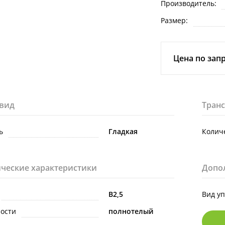
Производитель:
Размер:
Цена по зап
вид
Тран
ь
Гладкая
Количе
ческие характеристики
Допо
В2,5
Вид у
ности
полнотелый