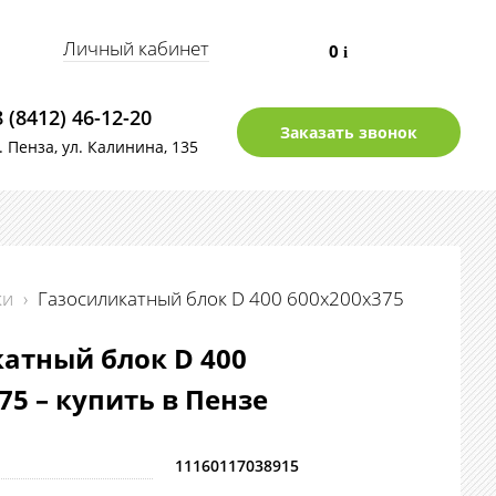
Личный кабинет
0
i
8 (8412) 46-12-20
Заказать звонок
г. Пенза, ул. Калинина, 135
ки
›
Газосиликатный блок D 400 600х200х375
атный блок D 400
75 – купить в Пензе
11160117038915