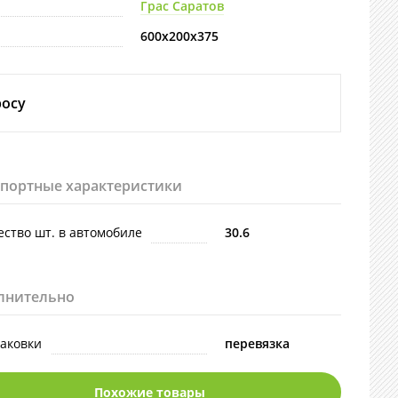
Грас Саратов
600х200х375
росу
спортные характеристики
ство шт. в автомобиле
30.6
лнительно
паковки
перевязка
Похожие товары