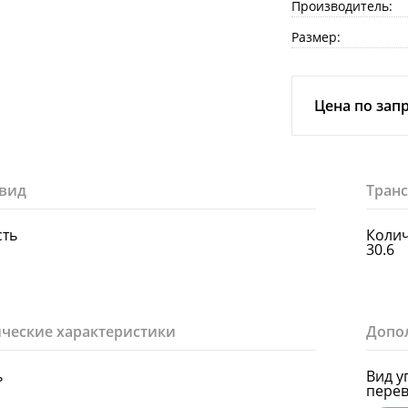
Производитель:
Размер:
Цена по зап
вид
Тран
сть
Колич
30.6
ческие характеристики
Допо
ь
Вид у
перев