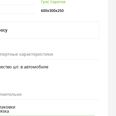
Грас Саратов
600х300х250
росу
спортные характеристики
ество шт. в автомобиле
лнительно
паковки
язка