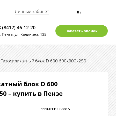
Личный кабинет
0
i
8 (8412) 46-12-20
Заказать звонок
г. Пенза, ул. Калинина, 135
Газосиликатный блок D 600 600х300х250
атный блок D 600
50 – купить в Пензе
11160119038815